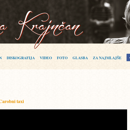
N
DISKOGRAFIJA
VIDEO
FOTO
GLASBA
ZA NAJMLAJŠE
arobni taxi