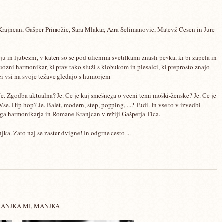
rajncan, Gašper Primožic, Sara Mlakar, Azra Selimanovic, Matevž Cesen in Jure
 in ljubezni, v kateri so se pod ulicnimi svetilkami znašli pevka, ki bi zapela in
ozni harmonikar, ki prav tako služi s klobukom in plesalci, ki preprosto znajo
reci vsi na svoje težave gledajo s humorjem.
Je. Zgodba aktualna? Je. Ce je kaj smešnega o vecni temi moški-ženske? Je. Ce je
Vse. Hip hop? Je. Balet, modern, step, popping, ...? Tudi. In vse to v izvedbi
ga harmonikarja in Romane Kranjcan v režiji Gašperja Tica.
a. Zato naj se zastor dvigne! In odgrne cesto ...
 MANJKA MI, MANJKA