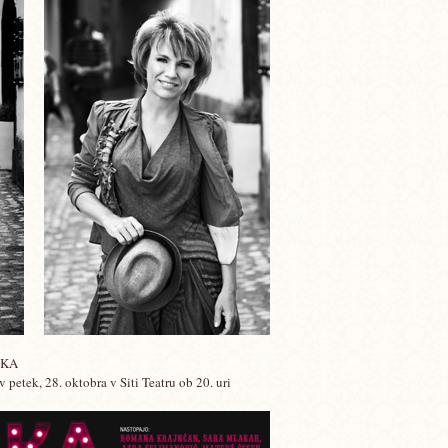
JKA
 petek, 28. oktobra v Siti Teatru ob 20. uri