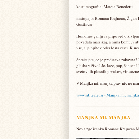
kostumografija: Mateja Benedetti
nastopajo: Romana Krajncan, Žigan K
Gostincar
Humorno-ganljiva pripoved o življenju
povedala marsikaj, a nima komu, virtu
vse, a je njihov oder le na cesti. K s
Sprašujete, ce je predstava zabavna? 
glasba v živo? Je. Jazz, pop, šanson? 
svetovnih plesnih prvakov, virtuozne
V Manjka mi, manjka prav nic ne manjk
www.sititeater.si - Manjka mi, manjka
MANJKA MI, MANJKA
Nova zgošcenka Romane Krajncan