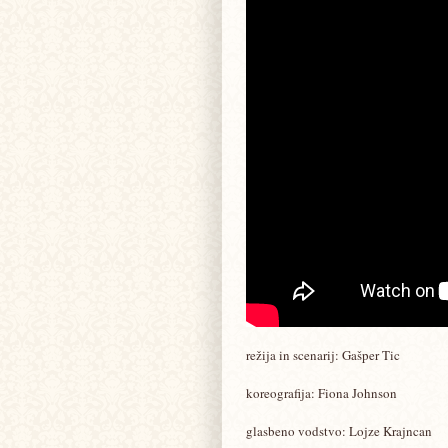
režija in scenarij: Gašper Tic
koreografija: Fiona Johnson
glasbeno vodstvo: Lojze Krajncan