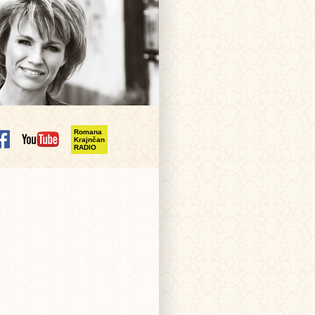
Romana
Krajnčan
RADIO