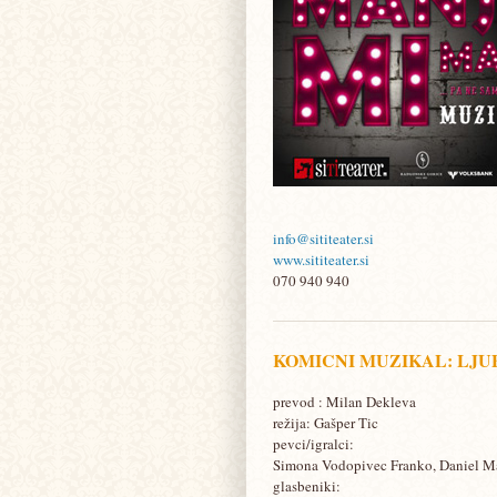
info@sititeater.si
www.sititeater.si
070 940 940
KOMICNI MUZIKAL: LJUB
prevod : Milan Dekleva
režija: Gašper Tic
pevci/igralci:
Simona Vodopivec Franko, Daniel M
glasbeniki: